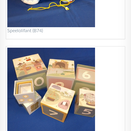
Speelolifant (B74)