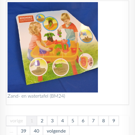
Zand- en watertafel (BM24)
vorige
1
2
3
4
5
6
7
8
9
…
39
40
volgende