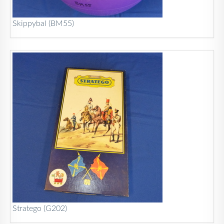
Skippybal (BM55)
Stratego (G202)