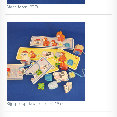
Stapeltoren (B77)
Rijgspel op de boerderij (G199)