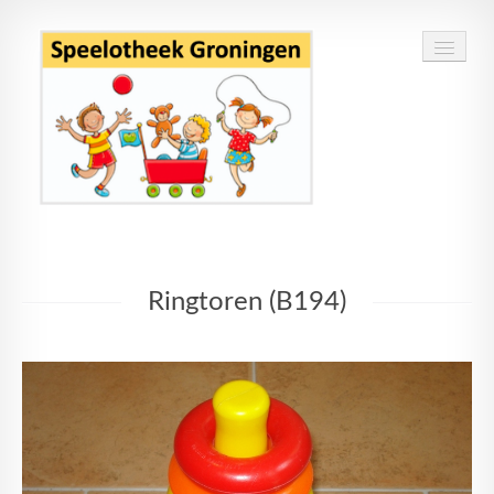
Home
Ringtoren (B194)
Speelgoed
Openingstijden
Routebeschrijving
Contact