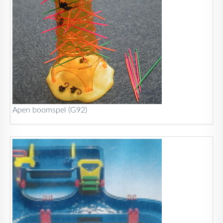
Apen boomspel (G92)