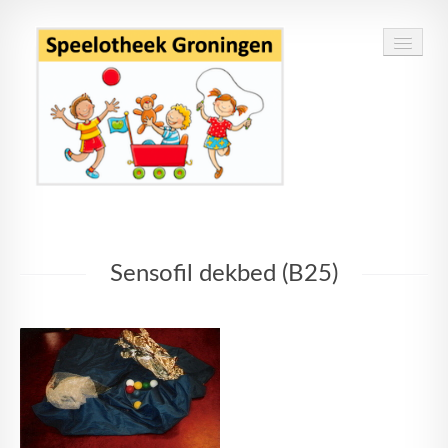
Home
Sensofil dekbed (B25)
Speelgoed
Openingstijden
Routebeschrijving
Contact