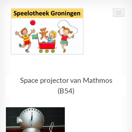
Home
Space projector van Mathmos
Speelgoed
(B54)
Openingstijden
Routebeschrijving
Contact