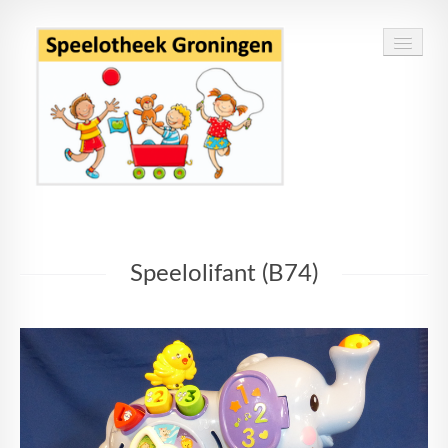
Home
Speelolifant (B74)
Speelgoed
Openingstijden
Routebeschrijving
Contact