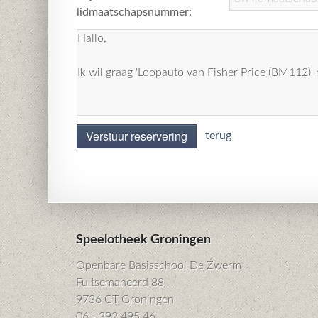
lidmaatschapsnummer:
Verstuur reservering
terug
Speelotheek Groningen
Openbare Basisschool De Zwerm
Fultsemaheerd 88
9736 CT Groningen
06 - 392 495 46