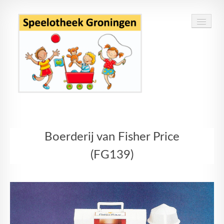
Home
Boerderij van Fisher Price
Speelgoed
(FG139)
Openingstijden
Routebeschrijving
Contact