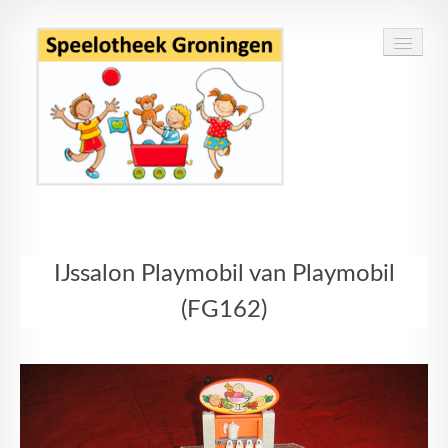
Home
IJssalon Playmobil van Playmobil
Speelgoed
(FG162)
Openingstijden
Routebeschrijving
Contact