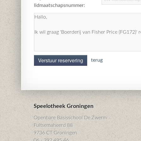
lidmaatschapsnummer:
Verstuur reservering
terug
Speelotheek Groningen
Openbare Basisschool De Zwerm
Fultsemaheerd 88
9736 CT Groningen
06 - 392 495 46