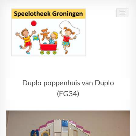
Home
Duplo poppenhuis van Duplo
Speelgoed
(FG34)
Openingstijden
Routebeschrijving
Contact