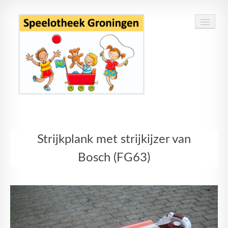
Home
Strijkplank met strijkijzer van
Speelgoed
Bosch (FG63)
Openingstijden
Routebeschrijving
Contact