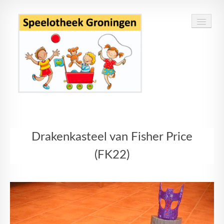
Home
Drakenkasteel van Fisher Price
Speelgoed
(FK22)
Openingstijden
Routebeschrijving
Contact