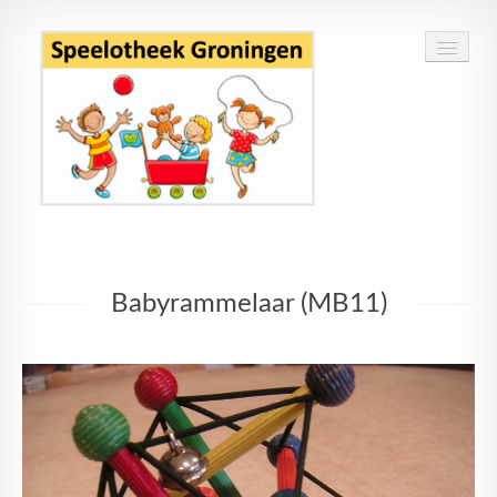
Home
Babyrammelaar (MB11)
Speelgoed
Openingstijden
Routebeschrijving
Contact