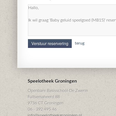
Verstuur reservering
terug
Speelotheek Groningen
Openbare Basisschool De Zwerm
Fultsemaheerd 88
9736 CT Groningen
06 - 392 495 46
info@speelotheekgroningen.nl