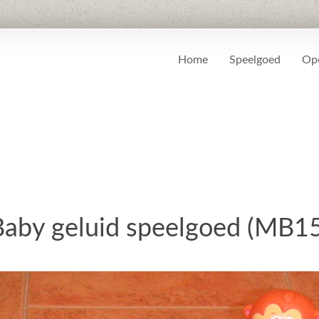
Home
Speelgoed
Ope
Baby geluid speelgoed (MB15