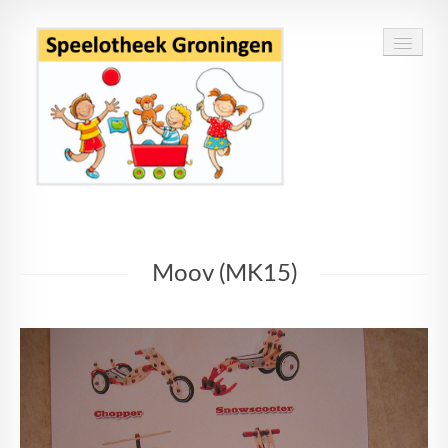
Home
Moov (MK15)
Speelgoed
Openingstijden
Routebeschrijving
Contact