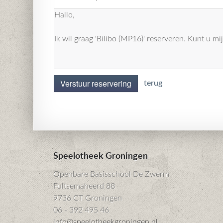
Verstuur reservering
terug
Speelotheek Groningen
Openbare Basisschool De Zwerm
Fultsemaheerd 88
9736 CT Groningen
06 - 392 495 46
info@speelotheekgroningen.nl