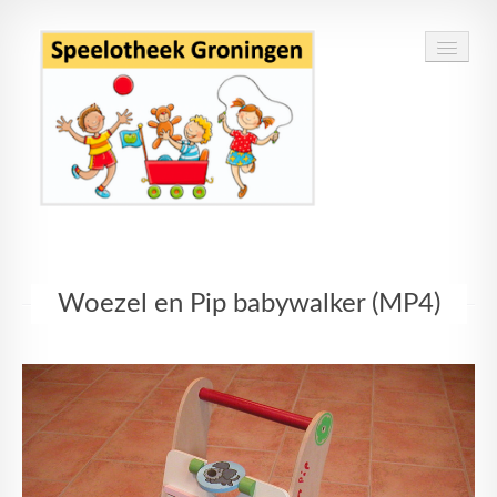
Home
Woezel en Pip babywalker (MP4)
Speelgoed
Openingstijden
Routebeschrijving
Contact