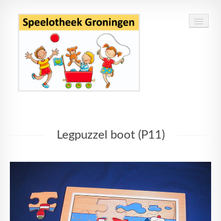
Home
Legpuzzel boot (P11)
Speelgoed
Openingstijden
Routebeschrijving
Contact