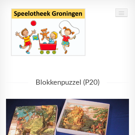
Home
Blokkenpuzzel (P20)
Speelgoed
Openingstijden
Routebeschrijving
Contact