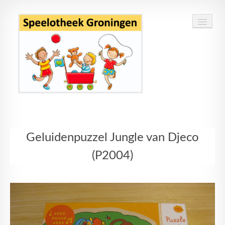
Home
Geluidenpuzzel Jungle van Djeco
Speelgoed
(P2004)
Openingstijden
Routebeschrijving
Contact