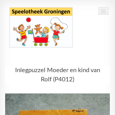
Home
Inlegpuzzel Moeder en kind van
Speelgoed
Rolf (P4012)
Openingstijden
Routebeschrijving
Contact