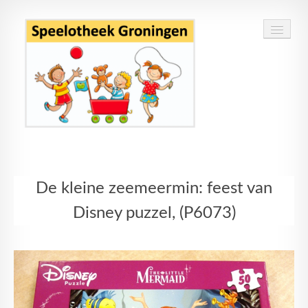
Home
De kleine zeemeermin: feest van
Speelgoed
Disney puzzel, (P6073)
Openingstijden
Routebeschrijving
Contact