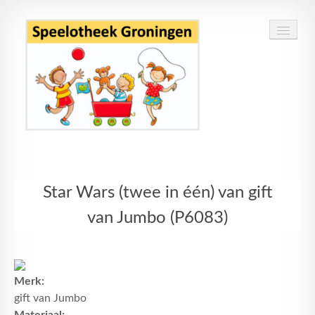
Home
Star Wars (twee in één) van gift
Speelgoed
van Jumbo (P6083)
Openingstijden
Routebeschrijving
Merk:
Contact
gift van Jumbo