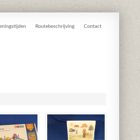
ningstijden
Routebeschrijving
Contact