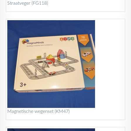
Straatveger (FG118)
Magnetische wegenset (KM47)