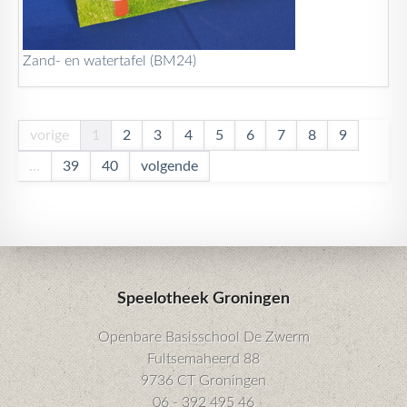
Zand- en watertafel (BM24)
vorige
1
2
3
4
5
6
7
8
9
…
39
40
volgende
Speelotheek Groningen
Openbare Basisschool De Zwerm
Fultsemaheerd 88
9736 CT Groningen
06 - 392 495 46