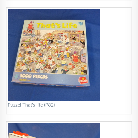
Puzzel That's life (P82)