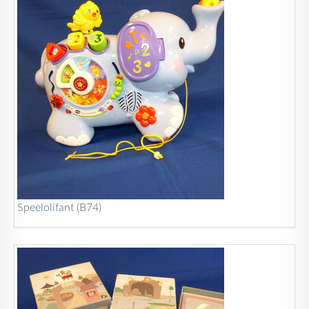
Speelolifant (B74)