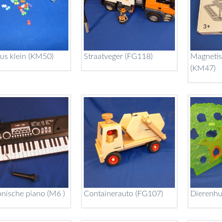
lus klein (KM50)
Straatveger (FG118)
Magnetis
(KM47)
onische piano (M6 )
Containerauto (FG107)
Dierenhu