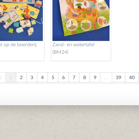
el op de boerderij
Zand- en watertafel
)
(BM24)
e
1
2
3
4
5
6
7
8
9
…
39
40