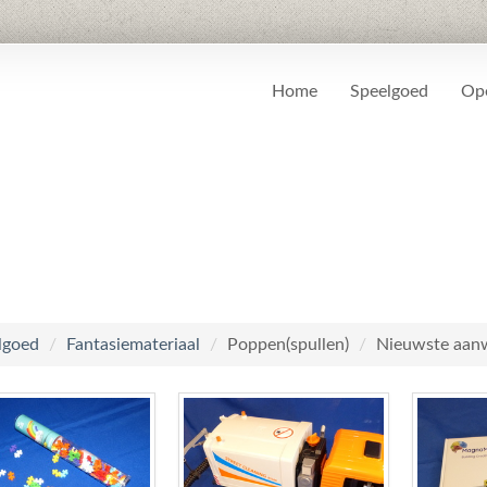
Home
Speelgoed
Ope
lgoed
/
Fantasiemateriaal
/
Poppen(spullen)
/
Nieuwste aan