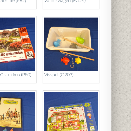
t's life (P82)
Vuilniswagen (FG24)
00 stukken (P80)
Visspel (G203)