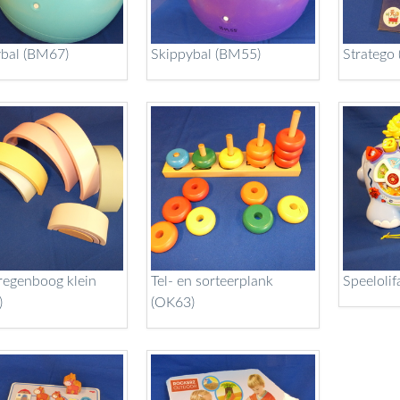
ybal (BM67)
Skippybal (BM55)
Stratego
regenboog klein
Tel- en sorteerplank
Speelolif
)
(OK63)