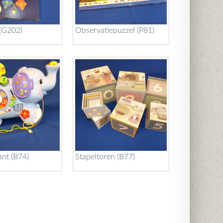
 (G202)
Observatiepuzzel (P81)
ant (B74)
Stapeltoren (B77)