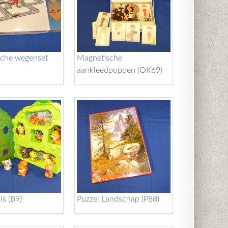
che wegenset
Magnetische
aankleedpoppen (OK69)
is (B9)
Puzzel Landschap (P88)