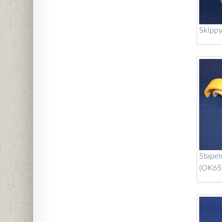
Skipp
Stapel
(OK65