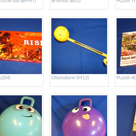
ische bal (BM97)
Bromtol (B31)
Puzzel Tha
G204)
Otomatone (M12)
Puzzel 4