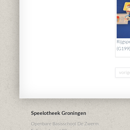
Rijgsp
(G199
vorig
Speelotheek Groningen
Openbare Basisschool De Zwerm