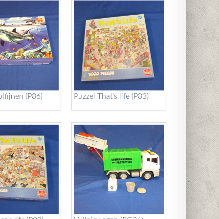
lfijnen (P86)
Puzzel That's life (P83)