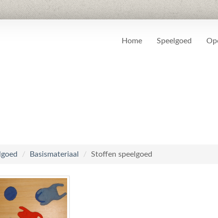
Home
Speelgoed
Ope
lgoed
/
Basismateriaal
/
Stoffen speelgoed