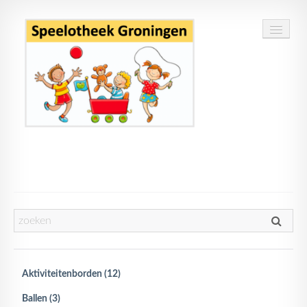
Home
Speelgoed
Openingstijden
Routebeschrijving
Aktiviteitenborden (12)
Contact
Ballen (3)